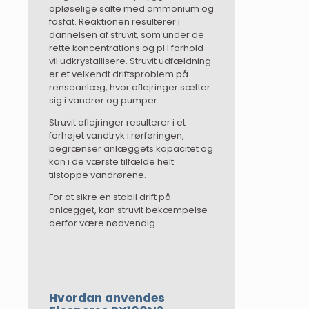
opløselige salte med ammonium og
fosfat. Reaktionen resulterer i
dannelsen af struvit, som under de
rette koncentrations og pH forhold
vil udkrystallisere. Struvit udfældning
er et velkendt driftsproblem på
renseanlæg, hvor aflejringer sætter
sig i vandrør og pumper.
Struvit aflejringer resulterer i et
forhøjet vandtryk i rørføringen,
begrænser anlæggets kapacitet og
kan i de værste tilfælde helt
tilstoppe vandrørene.
For at sikre en stabil drift på
anlægget, kan struvit bekæmpelse
derfor være nødvendig.
Hvordan anvendes