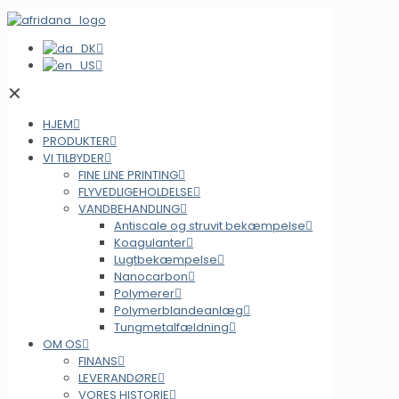
✕
HJEM
PRODUKTER
VI TILBYDER
FINE LINE PRINTING
FLYVEDLIGEHOLDELSE
VANDBEHANDLING
Antiscale og struvit bekæmpelse
Koagulanter
Lugtbekæmpelse
Nanocarbon
Polymerer
Polymerblandeanlæg
Tungmetalfældning
OM OS
FINANS
LEVERANDØRE
VORES HISTORIE