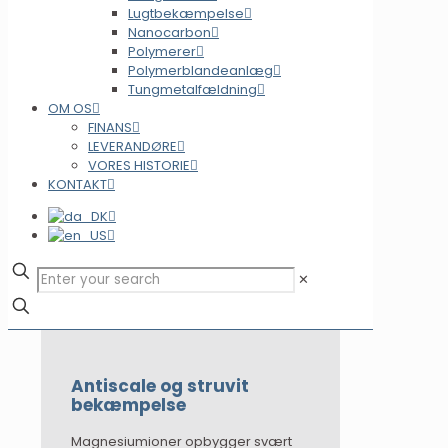
Lugtbekæmpelse
Nanocarbon
Polymerer
Polymerblandeanlæg
Tungmetalfældning
OM OS
FINANS
LEVERANDØRE
VORES HISTORIE
KONTAKT
✕
​Antiscale og struvit
bekæmpelse
Magnesiumioner opbygger svært