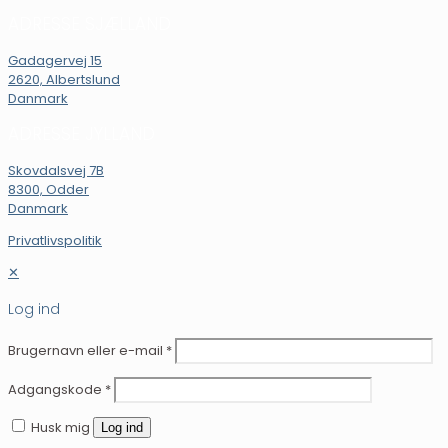
ADRESSE SJÆLLAND
Gadagervej 15
2620, Albertslund
Danmark
ADRESSE JYLLAND
Skovdalsvej 7B
8300, Odder
Danmark
Privatlivspolitik
✕
Log ind
Brugernavn eller e-mail
*
Adgangskode
*
Husk mig
Log ind