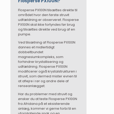
Flosperse PX100N?
Flosperse PX100N tilsættes direkte til
området hvor den første struvit
udfældning er observeret. Flosperse
PX100N skal ikke fortyndes før brug
og tilsættes direkte ved brug af en
pumpe.
Ved tilsætning af Flosperse PX100N
dannes et midlertidigt
dobbeltbundet
magnesiumkompleks, som
forhindrer krystallisering og
udfældning. Flosperse PX100N
modificerer også krystalstrukturen i
struvit, som dermed mister evnen til
at aflejre i rør og andre dele af
renseanlægget.
Har du problemer med struvit og
ønsker du at teste Flosperse PX100N
fra Afridana på et eksisterende
anlæg, kommer vi gerne forbi til en
uforpligtende snak og en