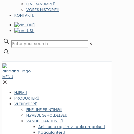
LEVERANDØRE
VORES HISTORIE
KONTAKT
✕
MENU
✕
HJEM
PRODUKTER
VI TILBYDER
FINE LINE PRINTING
FLYVEDLIGEHOLDELSE
VANDBEHANDLING
Antiscale og struvit bekæmpelse
Koagulanter