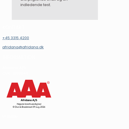
indledende test.
KONTAKT
+45 3315 4200
afridana@afridana.dk
INFORMATION
Afridana A/S
CVR.: 16931144
Vi støtter