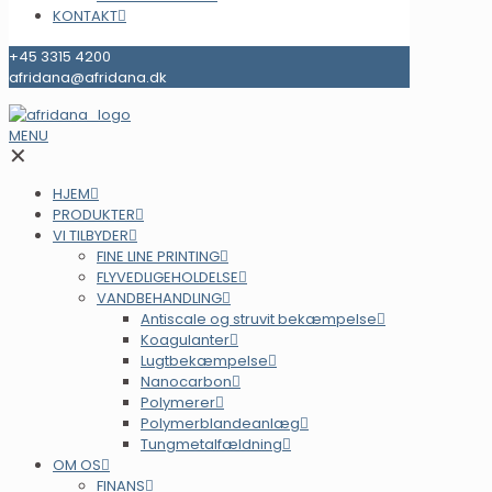
KONTAKT
+45 3315 4200
afridana@afridana.dk
MENU
✕
HJEM
PRODUKTER
VI TILBYDER
FINE LINE PRINTING
FLYVEDLIGEHOLDELSE
VANDBEHANDLING
Antiscale og struvit bekæmpelse
Koagulanter
Lugtbekæmpelse
Nanocarbon
Polymerer
Polymerblandeanlæg
Tungmetalfældning
OM OS
FINANS