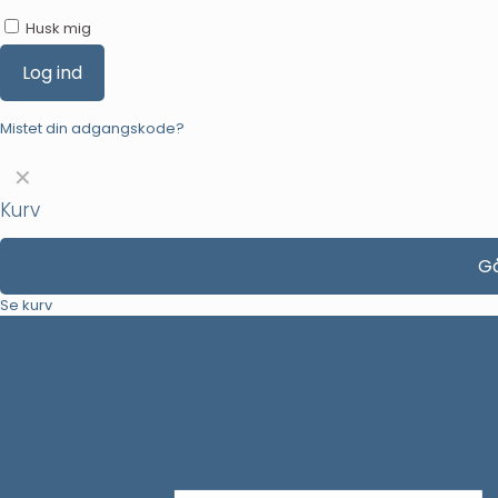
Husk mig
Log ind
Mistet din adgangskode?
✕
Kurv
Gå
Se kurv