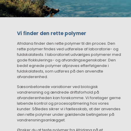
Vi finder den rette polymer
Afridana finder den rette polymer til din proces. Den
rette polymer findes ved udførelse af laboratorie- og
fuldskalatests. I laboratoriet udvælges polymerer med
gode flokkulerings- og afvandingsegenskaber. Den
bedst egnede polymer afprøves efterfølgende i
fuldskalatests, som udføres på den anvendte
afvanderenhed.
Sæsonbetonede variationer ved biologisk
vandrensning og ændrede driftsforhold på
afvanderenheden kan forekomme. Vi foretager gerne
løbende kontrol og procesoptimering hos vores
kunder. Således sikrer vi i fællesskab, at der anvendes
den rette polymer under gældende betingelser på
vandrensningsanlægget.
Ønsker du at teste polymer fra Afridana på et