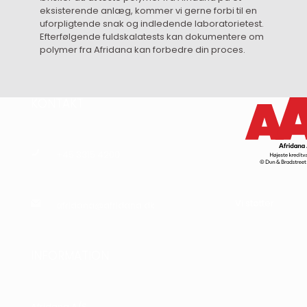
eksisterende anlæg, kommer vi gerne forbi til en
uforpligtende snak og indledende laboratorietest.
Efterfølgende fuldskalatests kan dokumentere om
polymer fra Afridana kan forbedre din proces.
KONTAKT
+45 3315 4200
Vi støtter
afridana@afridana.dk
INFORMATION
Afridana A/S