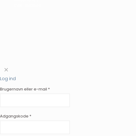
CVR.: 16931144
✕
Log ind
Brugernavn eller e-mail
*
Adgangskode
*