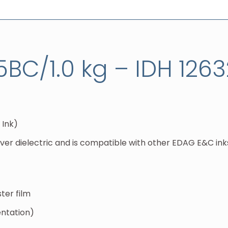
BC/1.0 kg – IDH 126
 Ink)
er dielectric and is compatible with other EDAG E&C ink
ter film
entation)