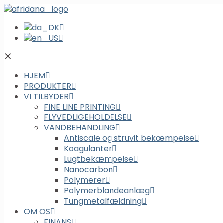
✕
HJEM
PRODUKTER
VI TILBYDER
FINE LINE PRINTING
FLYVEDLIGEHOLDELSE
VANDBEHANDLING
Antiscale og struvit bekæmpelse
Koagulanter
Lugtbekæmpelse
Nanocarbon
Polymerer
Polymerblandeanlæg
Tungmetalfældning
OM OS
FINANS