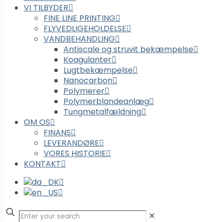
VI TILBYDER
FINE LINE PRINTING
FLYVEDLIGEHOLDELSE
VANDBEHANDLING
Antiscale og struvit bekæmpelse
Koagulanter
Lugtbekæmpelse
Nanocarbon
Polymerer
Polymerblandeanlæg
Tungmetalfældning
OM OS
FINANS
LEVERANDØRE
VORES HISTORIE
KONTAKT
✕