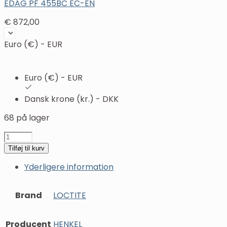
EDAG PF 455BC EC-EN
€
872,00
Euro (€) - EUR
Euro (€) - EUR
Dansk krone (kr.) - DKK
68 på lager
LOCTITE
EDAG
Tilføj til kurv
PF
Yderligere information
455BC/1.0
kg
-
Brand
LOCTITE
IDH
1263294
antal
Producent
HENKEL