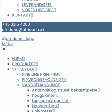
LEVERANDØRE
VORES HISTORIE
KONTAKT
+45 3315 4200
afridana@afridana.dk
MENU
✕
HJEM
PRODUKTER
VI TILBYDER
FINE LINE PRINTING
FLYVEDLIGEHOLDELSE
VANDBEHANDLING
Antiscale og struvit bekæmpelse
Koagulanter
Lugtbekæmpelse
Nanocarbon
Polymerer