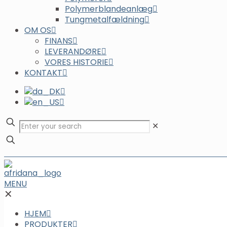
Polymerblandeanlæg
Tungmetalfældning
OM OS
FINANS
LEVERANDØRE
VORES HISTORIE
KONTAKT
✕
MENU
✕
HJEM
PRODUKTER