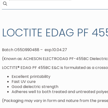
LOCTITE EDAG PF 455
Batch O55D990488 – exp.10.04.27
(
Known as
: ACHESON ELECTRODAG PF-455BC Dielectric
LOCTITE® EDAG PF 455BC E&C is formulated as a crossov
Excellent printability
Fast UV cure
Good dielectric strength
Adheres well to both treated and untreated polyes
(
Packaging may vary in form and nature from the pres